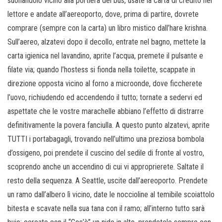
suonandolo vicino alla portiera del bus, usate la carta di credito nel
lettore e andate all’aereoporto, dove, prima di partire, dovrete
comprare (sempre con la carta) un libro mistico dall’hare krishna.
Sull’aereo, alzatevi dopo il decollo, entrate nel bagno, mettete la
carta igienica nel lavandino, aprite l’acqua, premete il pulsante e
filate via; quando l’hostess si fionda nella toilette, scappate in
direzione opposta vicino al forno a microonde, dove ficcherete
l’uovo, richiudendo ed accendendo il tutto; tornate a sedervi ed
aspettate che le vostre marachelle abbiano l’effetto di distrarre
definitivamente la povera fanciulla. A questo punto alzatevi, aprite
TUTTI i portabagagli, trovando nell’ultimo una preziosa bombola
d’ossigeno, poi prendete il cuscino del sedile di fronte al vostro,
scoprendo anche un accendino di cui vi approprierete. Saltate il
resto della sequenza. A Seattle, uscite dall’aereoporto. Prendete
un ramo dall’albero lì vicino, date le noccioline al temibile scoiattolo
bitesta e scavate nella sua tana con il ramo; all’interno tutto sarà