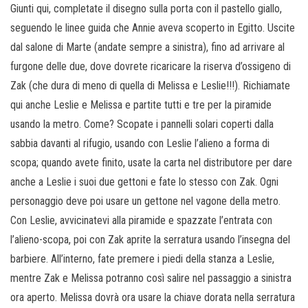
Giunti qui, completate il disegno sulla porta con il pastello giallo,
seguendo le linee guida che Annie aveva scoperto in Egitto. Uscite
dal salone di Marte (andate sempre a sinistra), fino ad arrivare al
furgone delle due, dove dovrete ricaricare la riserva d’ossigeno di
Zak (che dura di meno di quella di Melissa e Leslie!!!). Richiamate
qui anche Leslie e Melissa e partite tutti e tre per la piramide
usando la metro. Come? Scopate i pannelli solari coperti dalla
sabbia davanti al rifugio, usando con Leslie l’alieno a forma di
scopa; quando avete finito, usate la carta nel distributore per dare
anche a Leslie i suoi due gettoni e fate lo stesso con Zak. Ogni
personaggio deve poi usare un gettone nel vagone della metro.
Con Leslie, avvicinatevi alla piramide e spazzate l’entrata con
l’alieno-scopa, poi con Zak aprite la serratura usando l’insegna del
barbiere. All’interno, fate premere i piedi della stanza a Leslie,
mentre Zak e Melissa potranno così salire nel passaggio a sinistra
ora aperto. Melissa dovrà ora usare la chiave dorata nella serratura