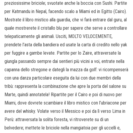
preziosissime briciole; svuotate anche la boccia con Sushi. Partite
per Katmandu in Nepal, facendo scalo a Miami ed in Egitto (Cairo).
Mostrate il libro mistico alla guardia, che vi farà entrare dal guru, al
quale mostrerete il cristallo blu per sapere che serve a controllare
telepaticamente gli animali. Usciti, MOLTO VELOCEMENTE,
prendete l’asta della bandiera ed usate la carta di credito nello yak
per fuggire a gambe levate. Partite per lo Zaire, attraversate la
giungla passando sempre dai sentieri più vicini a voi, entrate nella
capanna dello stregone e dategli la mazza da golf: vi ricompenserà
con una danza particolare eseguita da lui con due membri della
tribù: rappresenta la combinazione che apre la porta del salone su
Marte, quindi annotatela! Ripartite per il Cairo e poi di nuovo per
Miami, dove dovrete scambiare il libro mistico con l’ubriacone per
avere del whisky. Volate verso il Messico e poi da lì verso Lima in
Perù: attraversata la solita foresta, vi ritroverete su di un
belvedere; mettete le briciole nella mangiatoia per gli uccelli e,