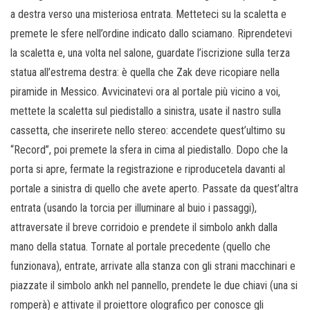
a destra verso una misteriosa entrata. Metteteci su la scaletta e
premete le sfere nell’ordine indicato dallo sciamano. Riprendetevi
la scaletta e, una volta nel salone, guardate l’iscrizione sulla terza
statua all’estrema destra: è quella che Zak deve ricopiare nella
piramide in Messico. Avvicinatevi ora al portale più vicino a voi,
mettete la scaletta sul piedistallo a sinistra, usate il nastro sulla
cassetta, che inserirete nello stereo: accendete quest’ultimo su
“Record”, poi premete la sfera in cima al piedistallo. Dopo che la
porta si apre, fermate la registrazione e riproducetela davanti al
portale a sinistra di quello che avete aperto. Passate da quest’altra
entrata (usando la torcia per illuminare al buio i passaggi),
attraversate il breve corridoio e prendete il simbolo ankh dalla
mano della statua. Tornate al portale precedente (quello che
funzionava), entrate, arrivate alla stanza con gli strani macchinari e
piazzate il simbolo ankh nel pannello, prendete le due chiavi (una si
romperà) e attivate il proiettore olografico per conosce gli