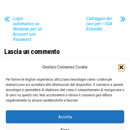
Login
Cablaggio dei
automatico su
cavi per i VGA
Windows per un
Extender
Account con
Password
Lascia un commento
Devi essere
connesso
per inviare un commento.
Gestisci Consenso Cookie
ARTICOLI RECENTI
Per fornire le migliori esperienze, utilizziamo tecnologie come i cookie per
memorizzare e/o accedere alle informazioni del dispositivo. Il consenso a queste
tecnologie ci permetterà di elaborare dati come il comportamento di navigazione o
ID unici su questo sito. Non acconsentire o ritirare il consenso può influire
Lista canali TV DVB-T/T2
negativamente su alcune caratteristiche e funzioni.
Soluzione completa di Indiana Jones And The Fate Of Atlantis
Accetta
Soluzione completa di Indiana Jones And The Last Crusade
Soluzione completa di Monkey Island 2: LeChuck’s Revenge
Nega