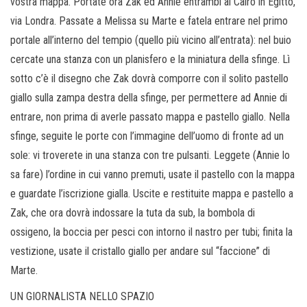
vostra mappa. Portate ora Zak ed Annie entrambi al Cairo in Egitto,
via Londra. Passate a Melissa su Marte e fatela entrare nel primo
portale all’interno del tempio (quello più vicino all’entrata): nel buio
cercate una stanza con un planisfero e la miniatura della sfinge. Lì
sotto c’è il disegno che Zak dovrà comporre con il solito pastello
giallo sulla zampa destra della sfinge, per permettere ad Annie di
entrare, non prima di averle passato mappa e pastello giallo. Nella
sfinge, seguite le porte con l’immagine dell’uomo di fronte ad un
sole: vi troverete in una stanza con tre pulsanti. Leggete (Annie lo
sa fare) l’ordine in cui vanno premuti, usate il pastello con la mappa
e guardate l’iscrizione gialla. Uscite e restituite mappa e pastello a
Zak, che ora dovrà indossare la tuta da sub, la bombola di
ossigeno, la boccia per pesci con intorno il nastro per tubi; finita la
vestizione, usate il cristallo giallo per andare sul “faccione” di
Marte.
UN GIORNALISTA NELLO SPAZIO