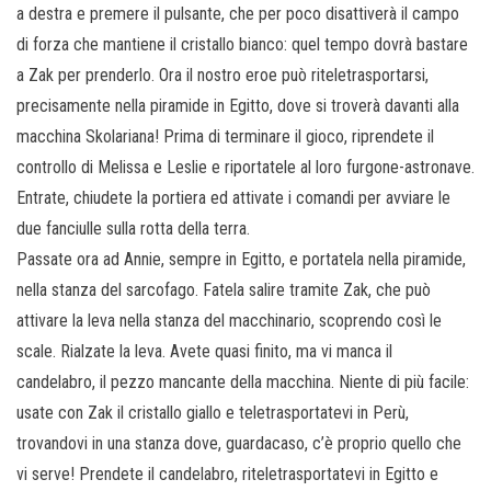
a destra e premere il pulsante, che per poco disattiverà il campo
di forza che mantiene il cristallo bianco: quel tempo dovrà bastare
a Zak per prenderlo. Ora il nostro eroe può riteletrasportarsi,
precisamente nella piramide in Egitto, dove si troverà davanti alla
macchina Skolariana! Prima di terminare il gioco, riprendete il
controllo di Melissa e Leslie e riportatele al loro furgone-astronave.
Entrate, chiudete la portiera ed attivate i comandi per avviare le
due fanciulle sulla rotta della terra.
Passate ora ad Annie, sempre in Egitto, e portatela nella piramide,
nella stanza del sarcofago. Fatela salire tramite Zak, che può
attivare la leva nella stanza del macchinario, scoprendo così le
scale. Rialzate la leva. Avete quasi finito, ma vi manca il
candelabro, il pezzo mancante della macchina. Niente di più facile:
usate con Zak il cristallo giallo e teletrasportatevi in Perù,
trovandovi in una stanza dove, guardacaso, c’è proprio quello che
vi serve! Prendete il candelabro, riteletrasportatevi in Egitto e