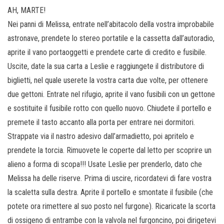
AH, MARTE!
Nei panni di Melissa, entrate nell’abitacolo della vostra improbabile
astronave, prendete lo stereo portatile e la cassetta dall’autoradio,
aprite il vano portaoggetti e prendete carte di credito e fusibile.
Uscite, date la sua carta a Leslie e raggiungete il distributore di
biglietti, nel quale userete la vostra carta due volte, per ottenere
due gettoni. Entrate nel rifugio, aprite il vano fusibili con un gettone
e sostituite il fusibile rotto con quello nuovo. Chiudete il portello e
premete il tasto accanto alla porta per entrare nei dormitori.
Strappate via il nastro adesivo dall’armadietto, poi apritelo e
prendete la torcia. Rimuovete le coperte dal letto per scoprire un
alieno a forma di scopa!!! Usate Leslie per prenderlo, dato che
Melissa ha delle riserve. Prima di uscire, ricordatevi di fare vostra
la scaletta sulla destra. Aprite il portello e smontate il fusibile (che
potete ora rimettere al suo posto nel furgone). Ricaricate la scorta
di ossigeno di entrambe con la valvola nel furgoncino, poi dirigetevi