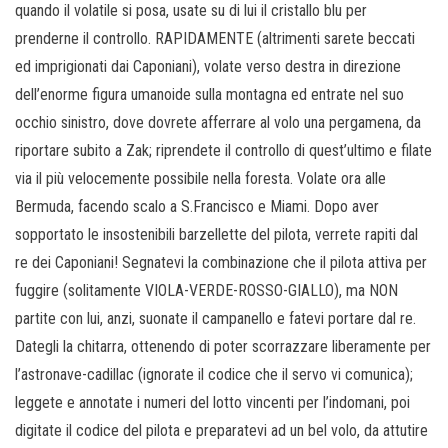
quando il volatile si posa, usate su di lui il cristallo blu per
prenderne il controllo. RAPIDAMENTE (altrimenti sarete beccati
ed imprigionati dai Caponiani), volate verso destra in direzione
dell’enorme figura umanoide sulla montagna ed entrate nel suo
occhio sinistro, dove dovrete afferrare al volo una pergamena, da
riportare subito a Zak; riprendete il controllo di quest’ultimo e filate
via il più velocemente possibile nella foresta. Volate ora alle
Bermuda, facendo scalo a S.Francisco e Miami. Dopo aver
sopportato le insostenibili barzellette del pilota, verrete rapiti dal
re dei Caponiani! Segnatevi la combinazione che il pilota attiva per
fuggire (solitamente VIOLA-VERDE-ROSSO-GIALLO), ma NON
partite con lui, anzi, suonate il campanello e fatevi portare dal re.
Dategli la chitarra, ottenendo di poter scorrazzare liberamente per
l’astronave-cadillac (ignorate il codice che il servo vi comunica);
leggete e annotate i numeri del lotto vincenti per l’indomani, poi
digitate il codice del pilota e preparatevi ad un bel volo, da attutire