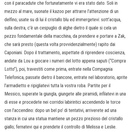
con il paracadute che fortunatamente vi era stato dato. Soli in
mezzo al mare, suonate il kazoo per attrarre l’attenzione di un
delfino; usate su di lui il cristallo blu ed immergetevi: sott’acqua,
sulla destra, c’è un cespuglio di alghe dietro il quale si cela un
pezzo fondamentale della macchina, da prendere e portare a Zak,
che sarà presto (questa volta provvidenzialmente) rapito dai
Caponiani. Dopo il trattamento, aspettate di riprendere coscienza,
andate da Lou a giocare i numeri del lotto appena saputi (“Compra
Lotto”), poi, travestiti come prima, entrate nella Compagnia
Telefonica, passate dietro il bancone, entrate nel laboratorio, aprite
l’armadietto e ripigliatevi tutta la vostra roba. Partite per il
Messico, superate la giungla, giungete alle piramidi, infilatevi in una
di esse e procedete nei corridoi labirintici accendendo le torce
con l’accendino: dopo un bel po’ di tentativi, arriverete ad una
stanza in cui una statua mantiene un pezzo prezioso del cristallo
giallo; fernatevi qui e prendete il controllo di Melissa e Leslie.