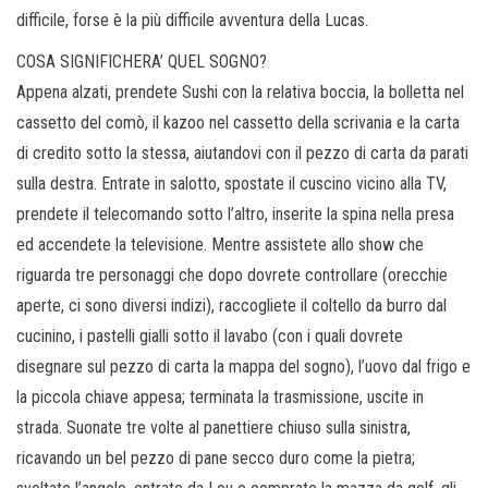
difficile, forse è la più difficile avventura della Lucas.
COSA SIGNIFICHERA’ QUEL SOGNO?
Appena alzati, prendete Sushi con la relativa boccia, la bolletta nel
cassetto del comò, il kazoo nel cassetto della scrivania e la carta
di credito sotto la stessa, aiutandovi con il pezzo di carta da parati
sulla destra. Entrate in salotto, spostate il cuscino vicino alla TV,
prendete il telecomando sotto l’altro, inserite la spina nella presa
ed accendete la televisione. Mentre assistete allo show che
riguarda tre personaggi che dopo dovrete controllare (orecchie
aperte, ci sono diversi indizi), raccogliete il coltello da burro dal
cucinino, i pastelli gialli sotto il lavabo (con i quali dovrete
disegnare sul pezzo di carta la mappa del sogno), l’uovo dal frigo e
la piccola chiave appesa; terminata la trasmissione, uscite in
strada. Suonate tre volte al panettiere chiuso sulla sinistra,
ricavando un bel pezzo di pane secco duro come la pietra;