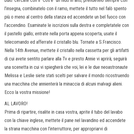
buio: cercate con il “Cos’è” un nido in alto, prendetelo sempre con
l’insegna, combinatelo con il ramo, mettete il tutto nel falò spento
più o meno al centro della stanza ed accendete un bel fuoco con
l’accendino. Esaminate le iscrizioni sulla destra e completatele con
il pastello giallo; entrate nella porta appena scoperta, usate il
telecomando ed afferrate il cristallo blu. Tornate a S.Francisco.
Nella 14th Avenue, mettete il cristallo nella cassetta per gli artifatti
di cui avete sentito parlare alla Tv e presto Annie vi aprirà; seguirà
una scenetta in cui vi spiegherà che voi, lei e le due neoastronaute
Melissa e Leslie siete stati scelti per salvare il mondo ricostruendo
una macchina che annienterà la minaccia di alcuni malvagi alieni.
Ecco la vostra missione!
AL LAVORO!
Prima di ripartire, risalite in casa vostra, aprite il tubo del lavabo
con la chiave inglese, mettete il pane nel lavandino ed accendete
la strana macchina con l’interruttore, per appropriarvi di