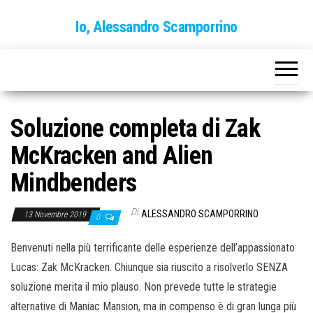
Vai
Io, Alessandro Scamporrino
al
contenuto
Soluzione completa di Zak
McKracken and Alien
Mindbenders
Di
ALESSANDRO SCAMPORRINO
13 Novembre 2019
0
Benvenuti nella più terrificante delle esperienze dell’appassionato
Lucas: Zak McKracken. Chiunque sia riuscito a risolverlo SENZA
soluzione merita il mio plauso. Non prevede tutte le strategie
alternative di Maniac Mansion, ma in compenso è di gran lunga più